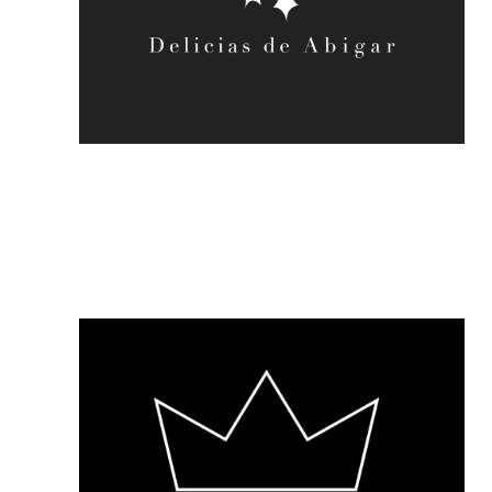
DELICIAS DE ABIGAR
Corporativa