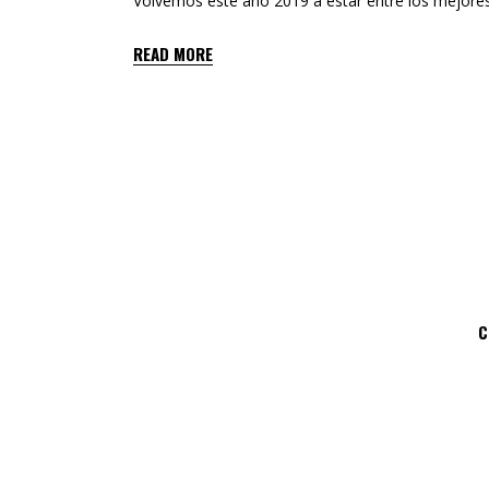
Volvemos este año 2019 a estar entre los mejore
READ MORE
C